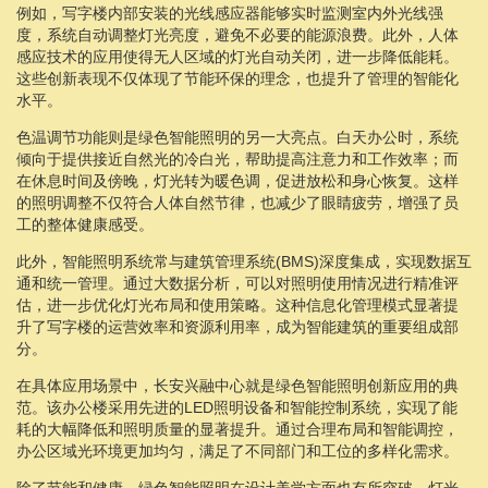
例如，写字楼内部安装的光线感应器能够实时监测室内外光线强
度，系统自动调整灯光亮度，避免不必要的能源浪费。此外，人体
感应技术的应用使得无人区域的灯光自动关闭，进一步降低能耗。
这些创新表现不仅体现了节能环保的理念，也提升了管理的智能化
水平。
色温调节功能则是绿色智能照明的另一大亮点。白天办公时，系统
倾向于提供接近自然光的冷白光，帮助提高注意力和工作效率；而
在休息时间及傍晚，灯光转为暖色调，促进放松和身心恢复。这样
的照明调整不仅符合人体自然节律，也减少了眼睛疲劳，增强了员
工的整体健康感受。
此外，智能照明系统常与建筑管理系统(BMS)深度集成，实现数据互
通和统一管理。通过大数据分析，可以对照明使用情况进行精准评
估，进一步优化灯光布局和使用策略。这种信息化管理模式显著提
升了写字楼的运营效率和资源利用率，成为智能建筑的重要组成部
分。
在具体应用场景中，长安兴融中心就是绿色智能照明创新应用的典
范。该办公楼采用先进的LED照明设备和智能控制系统，实现了能
耗的大幅降低和照明质量的显著提升。通过合理布局和智能调控，
办公区域光环境更加均匀，满足了不同部门和工位的多样化需求。
除了节能和健康，绿色智能照明在设计美学方面也有所突破。灯光