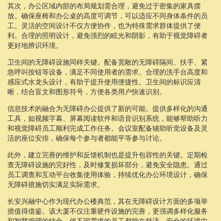
其次，办公区域内部的布局规划需合理，避免过于密集的家具摆
放。确保座椅和办公桌的高度可调节，可以适应不同身体条件的员
工。灵活的空间设计不仅方便协作，也为特殊需求群体提供了便
利。合理的照明设计，避免强烈的眩光和阴影，有助于视觉障碍者
更好地辨识环境。
卫生间的无障碍设施同样关键。配备宽敞的无障碍隔间、扶手、紧
急呼叫按钮等设备，满足不同使用者的需求。合理的洗手台高度和
感应式水龙头设计，有助于提升使用便捷性。卫生间的标识应清
晰，结合盲文和图形符号，方便各类用户快速识别。
信息技术的融合为无障碍办公提供了新的可能。提供多样化的沟通
工具，如视频字幕、屏幕阅读软件和语音识别系统，能够帮助听力
和视觉障碍员工顺利完成工作任务。会议室配备辅助听觉设备及灵
活的座位安排，确保每个参与者都能平等参与讨论。
此外，建立完善的维护和反馈机制也是提升包容性的关键。定期检
查无障碍设施的完好性，及时修复损坏部分，避免安全隐患。通过
员工调查和互动平台收集使用体验，持续优化办公环境设计，确保
无障碍措施切实满足实际需求。
长安兴融中心作为现代办公楼典范，其在无障碍设计方面的多项举
措值得借鉴。该大厦不仅注重硬件设施的完善，更强调多样化服务
和智慧管理的结合，使不同需求的员工都能在舒适、安全的环境中