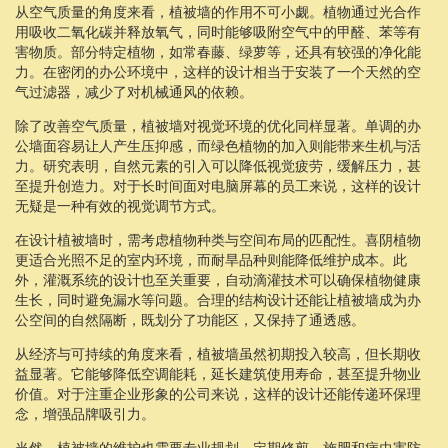
从空气质量的角度来看，植被墙的作用不可小觑。植物通过光合作
用吸收二氧化碳并释放氧气，同时能够吸附空气中的甲醛、苯等有
害物质。部分特定植物，如常春藤、绿萝等，还具有较强的净化能
力。在密闭的办公环境中，这样的设计相当于安装了一个天然的空
气过滤器，减少了对机械通风的依赖。
除了改善空气质量，植被墙对视觉环境的优化同样显著。单调的办
公墙面容易让人产生压抑感，而绿色植物的加入则能带来生机与活
力。研究表明，自然元素的引入可以降低视觉疲劳，缓解压力，甚
至提升创造力。对于长时间面对电脑屏幕的员工来说，这样的设计
无疑是一种有效的视觉调节方式。
在设计植被墙时，需考虑植物种类与空间布局的匹配性。喜阴植物
更适合光照不足的室内环境，而耐旱品种则能降低维护成本。此
外，灌溉系统的设计也至关重要，自动滴灌技术可以确保植物健康
生长，同时避免漏水等问题。合理的结构设计还能让植被墙成为办
公空间的自然隔断，既划分了功能区，又保持了通透感。
从经济与可持续的角度来看，植被墙虽然初期投入较高，但长期收
益显著。它能够降低空调能耗，延长建筑使用寿命，甚至提升物业
价值。对于注重企业形象的公司来说，这样的设计还能传递环保理
念，增强品牌吸引力。
当然，植被墙的维护也需要专业规划。定期修剪、施肥和病虫害防