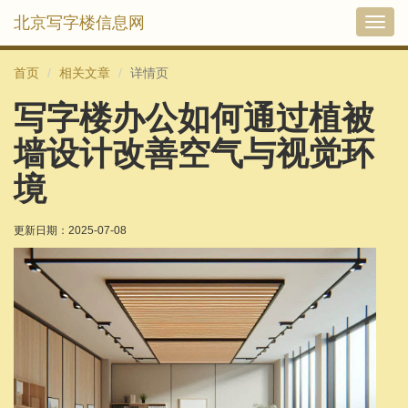
北京写字楼信息网
切
换
导
首页
相关文章
详情页
航
写字楼办公如何通过植被
墙设计改善空气与视觉环
境
更新日期：
2025-07-08