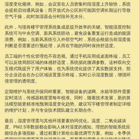
湿度变化规律。例如，会议室在人员密集时段湿度上升较快，系统
会提前启动通风设备；而开放式办公区则可能因空调长期运行导致
空气干燥，此时加湿器会分时段补充水分。
此外，与现有楼宇管理系统集成是提升效率的关键。智能湿度控制
系统可与中央空调、新风系统联动，避免设备重复运行造成的能源
浪费。例如，当新风系统引入外部空气时，系统会根据当前湿度值
判断是否需要进行预处理，从而在节能的同时保持舒适度。
员工端的个性化管理也不容忽视。通过手机应用或桌面终端，员工
可以反馈局部区域的体感舒适度，系统据此微调参数。这种双向交
互模式既提升了用户体验，也为系统优化提供了真实数据支持。部
分企业还会在办公区域设置显示终端，实时公示湿度数据，增强环
境管理的透明度。
定期维护与系统升级同样重要。智能设备的滤网、水箱等部件需要
定时清洁，传感器精度需每年校准。同时，随着技术发展，新的算
法模型能更精准地预测湿度变化趋势。建议写字楼管理者制定详细
的维护计划，并与专业技术团队建立长期合作。
最后，湿度管理需与其他环境要素协同优化。温度、二氧化碳浓
度、PM2.5等数据都会影响人体对湿度的感知。理想的智能系统应
能综合多项指标，通过权重计算给出最优调节方案。例如，冬季供